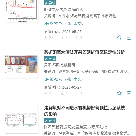
AI导读
路凯旋,罗庆,罗洁,徐连满
关键词：
矿井水;煤与矸石;常规离子;水质演化
<网络PDF>
<引用本文>
更新时间：
2026-05-27
28
|
3
|
0
某矿硐室水溶法开采芒硝矿溶区稳定性分析
AI导读
黄滚,秦振扬,姚精明
关键词：
硐室水溶采矿法;钙芒硝矿;溶区稳定性;溶浸实验;数值模拟
<网络PDF>
<引用本文>
更新时间：
2026-05-27
38
|
4
|
0
溶解氧对不同进水有机物好氧颗粒污泥系统
的影响
AI导读
陈泽宇,杨蕤,姜莉雯,童美菱,方芳,郭劲松
关键词：
好氧颗粒污泥;溶解氧;有机物浓度;微生物群落;功能预测