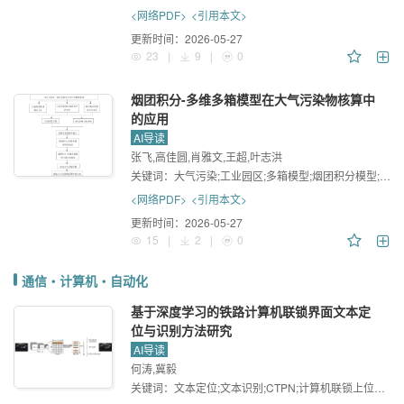
<网络PDF>
<引用本文>
更新时间：
2026-05-27
23
|
9
|
0
烟团积分-多维多箱模型在大气污染物核算中
的应用
AI导读
张飞,高佳圆,肖雅文,王超,叶志洪
关键词：
大气污染;工业园区;多箱模型;烟团积分模型;环境容量
<网络PDF>
<引用本文>
更新时间：
2026-05-27
15
|
2
|
0
通信・计算机・自动化
基于深度学习的铁路计算机联锁界面文本定
位与识别方法研究
AI导读
何涛,冀毅
关键词：
文本定位;文本识别;CTPN;计算机联锁上位机界面;AlexNet