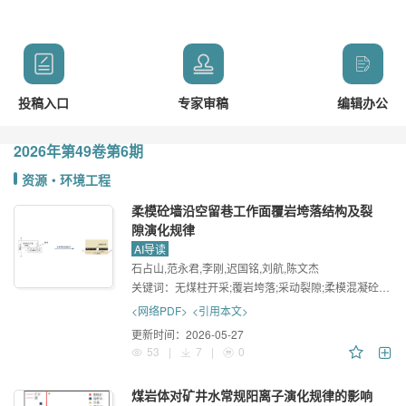
投稿入口
专家审稿
编辑办公
2026年
第49卷
第6期
资源・环境工程
柔模砼墙沿空留巷工作面覆岩垮落结构及裂
隙演化规律
AI导读
石占山,范永君,李刚,迟国铭,刘航,陈文杰
关键词：
无煤柱开采;覆岩垮落;采动裂隙;柔模混凝砼墙;相似材料模拟
<网络PDF>
<引用本文>
更新时间：
2026-05-27
53
|
7
|
0
煤岩体对矿井水常规阳离子演化规律的影响